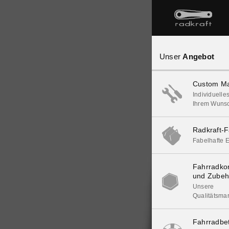
Unser
Angebot
Custom Ma
Individuelle
Ihrem Wuns
Radkraft-F
Fabelhafte E
Fahrradk
und Zubeh
Unsere
Qualitätsma
Fahrradbe