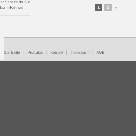
r Service für Sie
1
2
►
kraft-)Fahrrad
Startseite
Produkte
Kontakt
Impressum
AGB