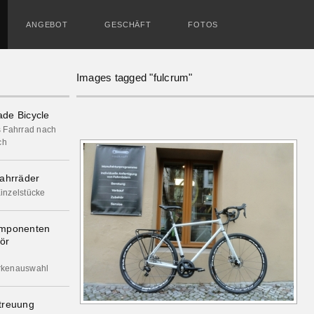
ANGEBOT
GESCHÄFT
FOTOS
Images tagged "fulcrum"
de Bicycle
s Fahrrad nach
ch
ahrräder
inzelstücke
omponenten
ör
rkenauswahl
treuung