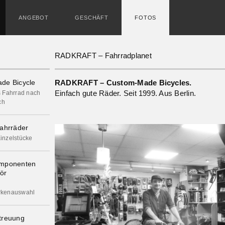
ANGEBOT
GESCHÄFT
FOTOS
RADKRAFT – Fahrradplanet
de Bicycle
RADKRAFT – Custom-Made Bicycles.
Einfach gute Räder. Seit 1999. Aus Berlin.
s Fahrrad nach
ch
ahrräder
inzelstücke
omponenten
ör
rkenauswahl
treuung