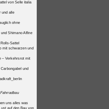
tel von Selle italia
 und alle
auglich ohne
 und Shimano Alfine
Rolls-Sattel
lb mit schwarzen und
e – Verkehrsrot mit
t Carbongabel und
adkraft_berlin
 Fahrradbau
hen uns alles was
 Lust auf den Bau von