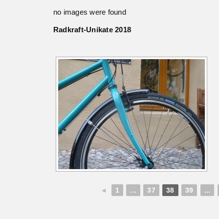
no images were found
Radkraft-Unikate 2018
◄
1
...
37
38
39
...