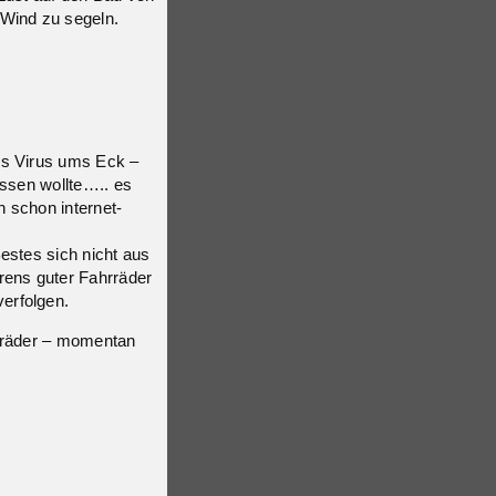
 Wind zu segeln.
es Virus ums Eck –
assen wollte….. es
 schon internet-
estes sich nicht aus
rens guter Fahrräder
erfolgen.
hrräder – momentan