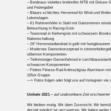
– Bordeaux-violettes breitreifen MTB mit Deluxe-Sat
und Federgabel
– Blaues schlichtes Herrenrad für Wind und Wetter
Lebenslagen
– 61 Rahmenhöhe in Stahl mit Gatesriemen reiset
Beleuchtung in Racing-Grün
– Tourenrad in Kieferngrün mit schwarzem Brooks
Nabenschaltung
– 26″ Herrenstadlandrad in gelb mit honigbraunem 
– Modernes Damenkonzeptrad in zitronenfalterge
silbernen Komponenten
– Tiefeinsteiger-Damenfahrrad in Leichtbauvariant
schwarzen Komponenten
– Flottes Fitness-Rad Anthrazitgrau Aluminium mi
105er Gruppe
—> Fotos folgen oder folgt uns auf Instagram via r
Unikate 2021
–
auf unabsehbare Zeit erschwerter
Wir bleiben mutig. Wir üben Zuversicht. Wir bemü
derzeit möglich ist umzusetzen. Wir haben weiter