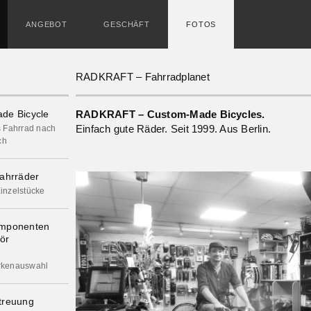
ANGEBOT
GESCHÄFT
FOTOS
RADKRAFT – Fahrradplanet
de Bicycle
RADKRAFT – Custom-Made Bicycles.
Einfach gute Räder. Seit 1999. Aus Berlin.
s Fahrrad nach
ch
ahrräder
inzelstücke
omponenten
ör
rkenauswahl
treuung