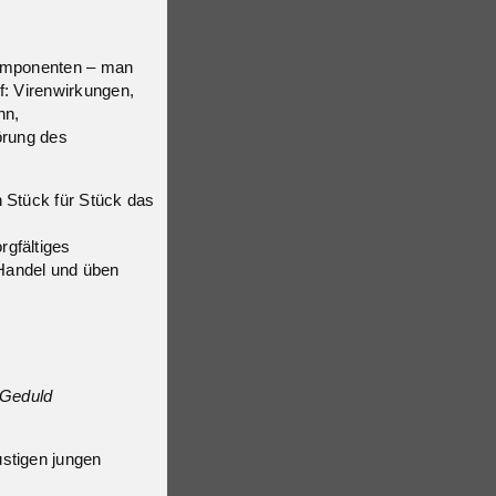
komponenten – man
f: Virenwirkungen,
hn,
örung des
n Stück für Stück das
rgfältiges
Handel und üben
 Geduld
stigen jungen