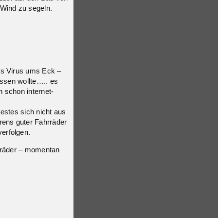
 Wind zu segeln.
es Virus ums Eck –
assen wollte….. es
 schon internet-
estes sich nicht aus
rens guter Fahrräder
erfolgen.
hrräder – momentan