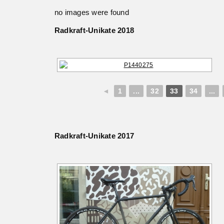
no images were found
Radkraft-Unikate 2018
◄
1
...
32
33
34
...
Radkraft-Unikate 2017