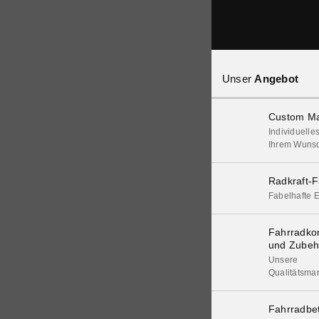
Unser
Angebot
Custom Ma
Individuelle
Ihrem Wuns
Radkraft-F
Fabelhafte E
Fahrradk
und Zubeh
Unsere
Qualitätsma
Fahrradbe