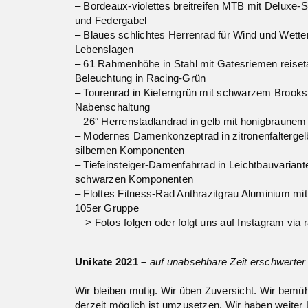
– Bordeaux-violettes breitreifen MTB mit Deluxe-Sat
und Federgabel
– Blaues schlichtes Herrenrad für Wind und Wetter
Lebenslagen
– 61 Rahmenhöhe in Stahl mit Gatesriemen reiset
Beleuchtung in Racing-Grün
– Tourenrad in Kieferngrün mit schwarzem Brooks
Nabenschaltung
– 26″ Herrenstadlandrad in gelb mit honigbraunem 
– Modernes Damenkonzeptrad in zitronenfalterge
silbernen Komponenten
– Tiefeinsteiger-Damenfahrrad in Leichtbauvariant
schwarzen Komponenten
– Flottes Fitness-Rad Anthrazitgrau Aluminium mi
105er Gruppe
—> Fotos folgen oder folgt uns auf Instagram via r
Unikate 2021
–
auf unabsehbare Zeit erschwerter
Wir bleiben mutig. Wir üben Zuversicht. Wir bemü
derzeit möglich ist umzusetzen. Wir haben weiter