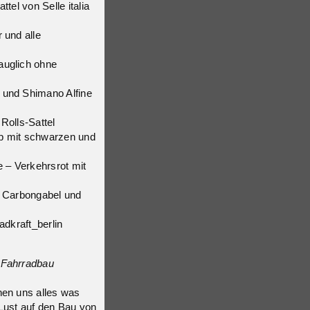
tel von Selle italia
 und alle
auglich ohne
 und Shimano Alfine
Rolls-Sattel
lb mit schwarzen und
e – Verkehrsrot mit
t Carbongabel und
adkraft_berlin
 Fahrradbau
hen uns alles was
 Lust auf den Bau von